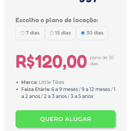
Escolha o plano de locação:
7 dias
15 dias
30 dias
R$120,00
plano de 30
dias
Marca:
Little Tikes
Faixa Etária:
6 a 9 meses
/
9 a 12 meses
/
1
a 2 anos
/
2 a 3 anos
/
3 a 5 anos
QUERO ALUGAR