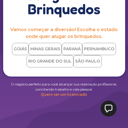
Brinquedos
Vamos começar a diversão! Escolha o estado
onde quer alugar os brinquedos.
GOIÁS
MINAS GERAIS
PARANÁ
PERNAMBUCO
RIO GRANDE DO SUL
SÃO PAULO
O negócio perfeito para você alcançar sua realização profissional,
conciliando trabalho e vida pessoal.
Quero ser um licenciado